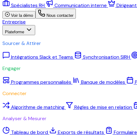
Spécialistes RH
Communication interne
Dirigean
Voir la démo
Nous contacter
Entreprise
Plateforme
Sourcer & Attirer
Intégrations Slack et Teams
Synchronisation SIRH
Engager
Programmes personnalisés
Banque de modèles
P
Connecter
Algorithme de matching
Règles de mise en relation
Analyser & Mesurer
Tableau de bord
Exports de résultats
Formulair