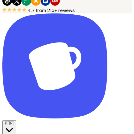
4.7
from 215+ reviews
🇫🇷