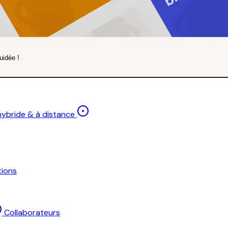
uidée !
 hybride & à distance
ions
Collaborateurs