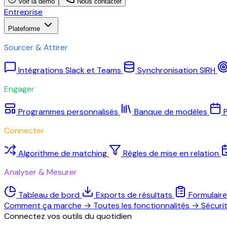
Voir la démo
Nous contacter
Entreprise
Plateforme
Sourcer & Attirer
Intégrations Slack et Teams
Synchronisation SIRH
Engager
Programmes personnalisés
Banque de modèles
P
Connecter
Algorithme de matching
Règles de mise en relation
Analyser & Mesurer
Tableau de bord
Exports de résultats
Formulair
Comment ça marche
→
Toutes les fonctionnalités
→
Sécuri
Connectez vos outils du quotidien