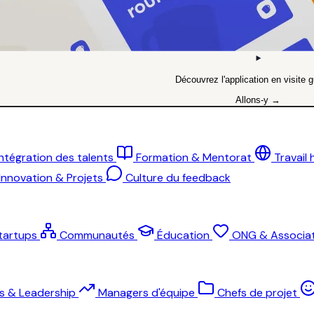
Découvrez l'application en visite g
Allons-y →
Intégration des talents
Formation & Mentorat
Travail
Innovation & Projets
Culture du feedback
tartups
Communautés
Éducation
ONG & Associat
ts & Leadership
Managers d'équipe
Chefs de projet