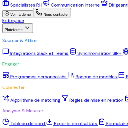
Spécialistes RH
Communication interne
Dirigean
Voir la démo
Nous contacter
Entreprise
Plateforme
Sourcer & Attirer
Intégrations Slack et Teams
Synchronisation SIRH
Engager
Programmes personnalisés
Banque de modèles
P
Connecter
Algorithme de matching
Règles de mise en relation
Analyser & Mesurer
Tableau de bord
Exports de résultats
Formulair