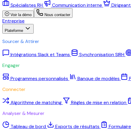
Spécialistes RH
Communication interne
Dirigean
Voir la démo
Nous contacter
Entreprise
Plateforme
Sourcer & Attirer
Intégrations Slack et Teams
Synchronisation SIRH
Engager
Programmes personnalisés
Banque de modèles
P
Connecter
Algorithme de matching
Règles de mise en relation
Analyser & Mesurer
Tableau de bord
Exports de résultats
Formulair