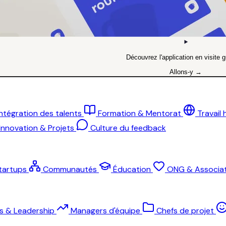
Découvrez l'application en visite g
Allons-y →
Intégration des talents
Formation & Mentorat
Travail
Innovation & Projets
Culture du feedback
tartups
Communautés
Éducation
ONG & Associat
ts & Leadership
Managers d'équipe
Chefs de projet