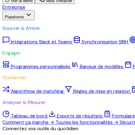
Voir la démo
Nous contacter
Entreprise
Plateforme
Sourcer & Attirer
Intégrations Slack et Teams
Synchronisation SIRH
Engager
Programmes personnalisés
Banque de modèles
P
Connecter
Algorithme de matching
Règles de mise en relation
Analyser & Mesurer
Tableau de bord
Exports de résultats
Formulair
Comment ça marche
→
Toutes les fonctionnalités
→
Sécuri
Connectez vos outils du quotidien