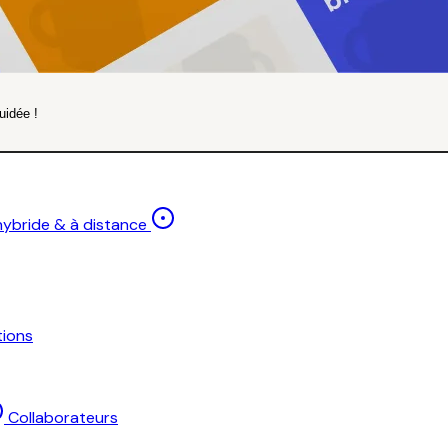
uidée !
 hybride & à distance
ions
Collaborateurs