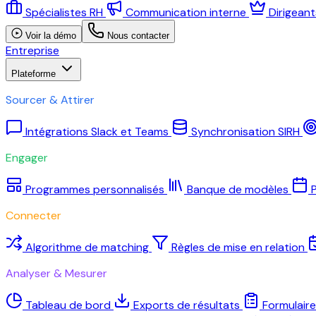
Spécialistes RH
Communication interne
Dirigean
Voir la démo
Nous contacter
Entreprise
Plateforme
Sourcer & Attirer
Intégrations Slack et Teams
Synchronisation SIRH
Engager
Programmes personnalisés
Banque de modèles
P
Connecter
Algorithme de matching
Règles de mise en relation
Analyser & Mesurer
Tableau de bord
Exports de résultats
Formulair