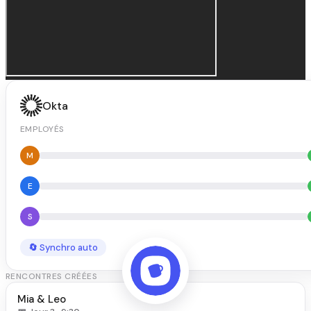
Okta
EMPLOYÉS
M
E
S
🔄 Synchro auto
RENCONTRES CRÉÉES
Mia & Leo