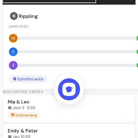
Rippling
EMPLOYÉS
M
E
S
🔄 Synchro auto
RENCONTRES CRÉÉES
Mia & Leo
📅 Jour 3 · 9:30
👋 Onboarding
Emily & Peter
📅 Jeu 10:30