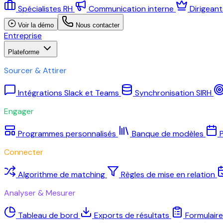
Spécialistes RH
Communication interne
Dirigean
Voir la démo
Nous contacter
Entreprise
Plateforme
Sourcer & Attirer
Intégrations Slack et Teams
Synchronisation SIRH
Engager
Programmes personnalisés
Banque de modèles
P
Connecter
Algorithme de matching
Règles de mise en relation
Analyser & Mesurer
Tableau de bord
Exports de résultats
Formulair