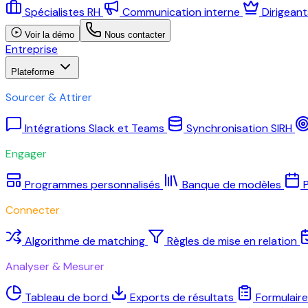
Spécialistes RH
Communication interne
Dirigean
Voir la démo
Nous contacter
Entreprise
Plateforme
Sourcer & Attirer
Intégrations Slack et Teams
Synchronisation SIRH
Engager
Programmes personnalisés
Banque de modèles
P
Connecter
Algorithme de matching
Règles de mise en relation
Analyser & Mesurer
Tableau de bord
Exports de résultats
Formulair