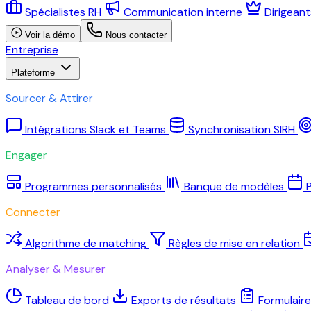
Spécialistes RH
Communication interne
Dirigean
Voir la démo
Nous contacter
Entreprise
Plateforme
Sourcer & Attirer
Intégrations Slack et Teams
Synchronisation SIRH
Engager
Programmes personnalisés
Banque de modèles
P
Connecter
Algorithme de matching
Règles de mise en relation
Analyser & Mesurer
Tableau de bord
Exports de résultats
Formulair