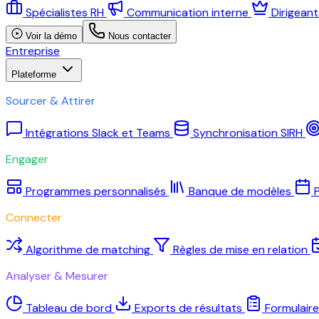
Spécialistes RH
Communication interne
Dirigean
Voir la démo
Nous contacter
Entreprise
Plateforme
Sourcer & Attirer
Intégrations Slack et Teams
Synchronisation SIRH
Engager
Programmes personnalisés
Banque de modèles
P
Connecter
Algorithme de matching
Règles de mise en relation
Analyser & Mesurer
Tableau de bord
Exports de résultats
Formulair