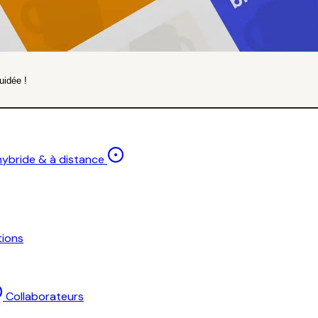
uidée !
 hybride & à distance
ions
Collaborateurs