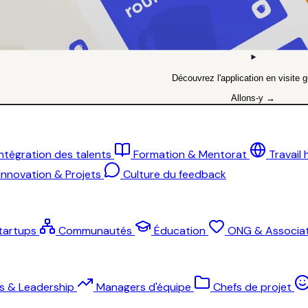
Découvrez l'application en visite g
Allons-y →
Intégration des talents
Formation & Mentorat
Travail
Innovation & Projets
Culture du feedback
tartups
Communautés
Éducation
ONG & Associat
ts & Leadership
Managers d'équipe
Chefs de projet