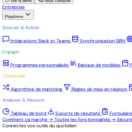
Voir la démo
Nous contacter
Entreprise
Plateforme
Sourcer & Attirer
Intégrations Slack et Teams
Synchronisation SIRH
Engager
Programmes personnalisés
Banque de modèles
P
Connecter
Algorithme de matching
Règles de mise en relation
Analyser & Mesurer
Tableau de bord
Exports de résultats
Formulair
Comment ça marche
→
Toutes les fonctionnalités
→
Sécuri
Connectez vos outils du quotidien