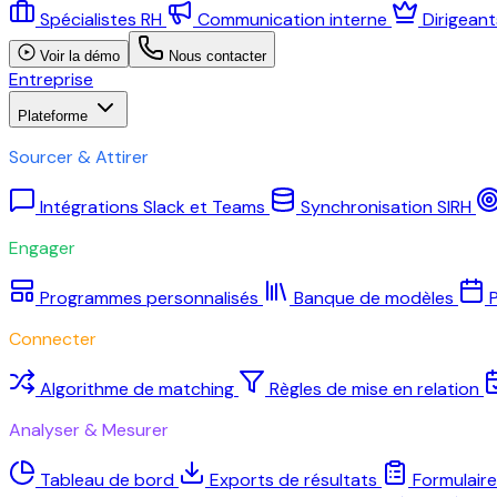
Spécialistes RH
Communication interne
Dirigean
Voir la démo
Nous contacter
Entreprise
Plateforme
Sourcer & Attirer
Intégrations Slack et Teams
Synchronisation SIRH
Engager
Programmes personnalisés
Banque de modèles
P
Connecter
Algorithme de matching
Règles de mise en relation
Analyser & Mesurer
Tableau de bord
Exports de résultats
Formulair