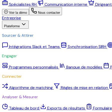
Spécialistes RH
Communication interne
Dirigean
Voir la démo
Nous contacter
Entreprise
Plateforme
Sourcer & Attirer
Intégrations Slack et Teams
Synchronisation SIRH
Engager
Programmes personnalisés
Banque de modèles
P
Connecter
Algorithme de matching
Règles de mise en relation
Analyser & Mesurer
Tableau de bord
Exports de résultats
Formulair