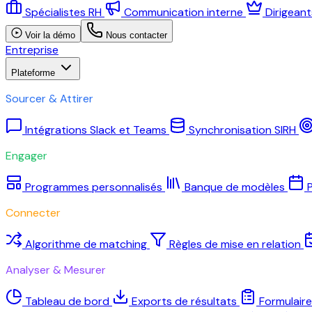
Spécialistes RH
Communication interne
Dirigean
Voir la démo
Nous contacter
Entreprise
Plateforme
Sourcer & Attirer
Intégrations Slack et Teams
Synchronisation SIRH
Engager
Programmes personnalisés
Banque de modèles
P
Connecter
Algorithme de matching
Règles de mise en relation
Analyser & Mesurer
Tableau de bord
Exports de résultats
Formulair