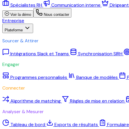
Spécialistes RH
Communication interne
Dirigean
Voir la démo
Nous contacter
Entreprise
Plateforme
Sourcer & Attirer
Intégrations Slack et Teams
Synchronisation SIRH
Engager
Programmes personnalisés
Banque de modèles
P
Connecter
Algorithme de matching
Règles de mise en relation
Analyser & Mesurer
Tableau de bord
Exports de résultats
Formulair