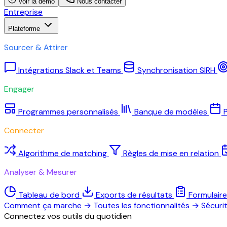
Voir la démo
Nous contacter
Entreprise
Plateforme
Sourcer & Attirer
Intégrations Slack et Teams
Synchronisation SIRH
Engager
Programmes personnalisés
Banque de modèles
P
Connecter
Algorithme de matching
Règles de mise en relation
Analyser & Mesurer
Tableau de bord
Exports de résultats
Formulair
Comment ça marche
→
Toutes les fonctionnalités
→
Sécuri
Connectez vos outils du quotidien