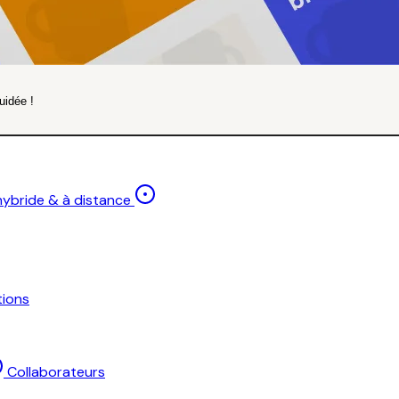
uidée !
 hybride & à distance
ions
Collaborateurs