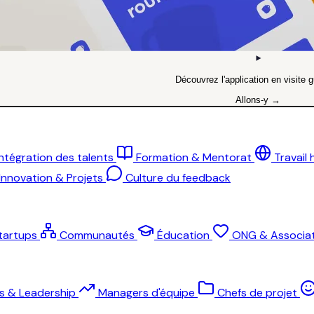
Découvrez l'application en visite g
Allons-y →
Intégration des talents
Formation & Mentorat
Travail
Innovation & Projets
Culture du feedback
tartups
Communautés
Éducation
ONG & Associat
ts & Leadership
Managers d'équipe
Chefs de projet