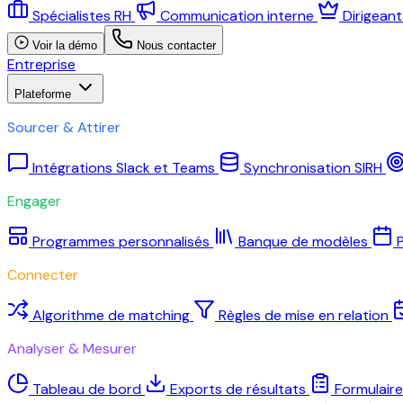
Spécialistes RH
Communication interne
Dirigean
Voir la démo
Nous contacter
Entreprise
Plateforme
Sourcer & Attirer
Intégrations Slack et Teams
Synchronisation SIRH
Engager
Programmes personnalisés
Banque de modèles
P
Connecter
Algorithme de matching
Règles de mise en relation
Analyser & Mesurer
Tableau de bord
Exports de résultats
Formulair