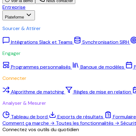
Voir la démo
Nous contacter
Entreprise
Plateforme
Sourcer & Attirer
Intégrations Slack et Teams
Synchronisation SIRH
Engager
Programmes personnalisés
Banque de modèles
P
Connecter
Algorithme de matching
Règles de mise en relation
Analyser & Mesurer
Tableau de bord
Exports de résultats
Formulair
Comment ça marche
→
Toutes les fonctionnalités
→
Sécuri
Connectez vos outils du quotidien