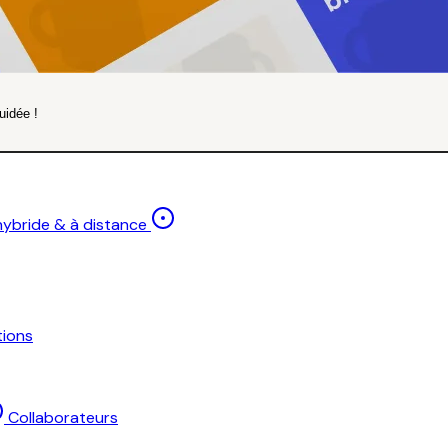
uidée !
 hybride & à distance
ions
Collaborateurs