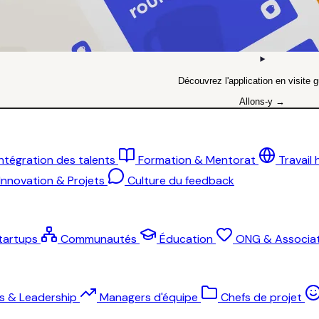
Découvrez l'application en visite g
Allons-y →
Intégration des talents
Formation & Mentorat
Travail
Innovation & Projets
Culture du feedback
tartups
Communautés
Éducation
ONG & Associat
ts & Leadership
Managers d'équipe
Chefs de projet