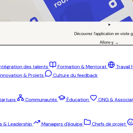
Découvrez l'application en visite g
Allons-y →
Intégration des talents
Formation & Mentorat
Travail
Innovation & Projets
Culture du feedback
tartups
Communautés
Éducation
ONG & Associat
ts & Leadership
Managers d'équipe
Chefs de projet