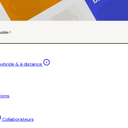
uidée !
 hybride & à distance
ions
Collaborateurs