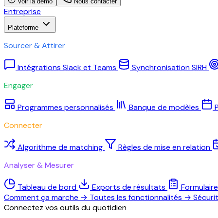
Voir la démo
Nous contacter
Entreprise
Plateforme
Sourcer & Attirer
Intégrations Slack et Teams
Synchronisation SIRH
Engager
Programmes personnalisés
Banque de modèles
P
Connecter
Algorithme de matching
Règles de mise en relation
Analyser & Mesurer
Tableau de bord
Exports de résultats
Formulair
Comment ça marche
→
Toutes les fonctionnalités
→
Sécuri
Connectez vos outils du quotidien