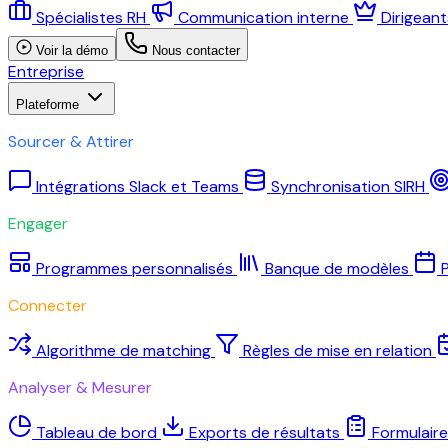
Spécialistes RH
Communication interne
Dirigean
Voir la démo
Nous contacter
Entreprise
Plateforme
Sourcer & Attirer
Intégrations Slack et Teams
Synchronisation SIRH
Engager
Programmes personnalisés
Banque de modèles
P
Connecter
Algorithme de matching
Règles de mise en relation
Analyser & Mesurer
Tableau de bord
Exports de résultats
Formulair