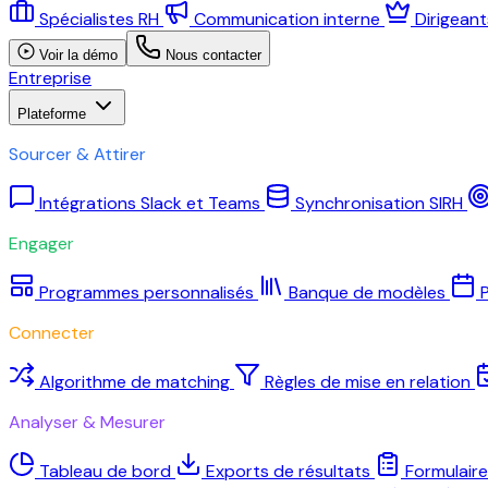
Spécialistes RH
Communication interne
Dirigean
Voir la démo
Nous contacter
Entreprise
Plateforme
Sourcer & Attirer
Intégrations Slack et Teams
Synchronisation SIRH
Engager
Programmes personnalisés
Banque de modèles
P
Connecter
Algorithme de matching
Règles de mise en relation
Analyser & Mesurer
Tableau de bord
Exports de résultats
Formulair