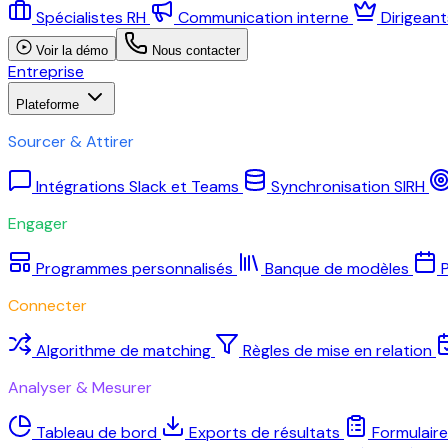
Spécialistes RH
Communication interne
Dirigean
Voir la démo
Nous contacter
Entreprise
Plateforme
Sourcer & Attirer
Intégrations Slack et Teams
Synchronisation SIRH
Engager
Programmes personnalisés
Banque de modèles
P
Connecter
Algorithme de matching
Règles de mise en relation
Analyser & Mesurer
Tableau de bord
Exports de résultats
Formulair