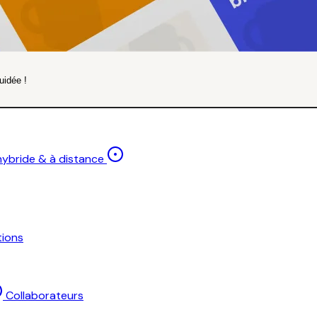
uidée !
 hybride & à distance
ions
Collaborateurs