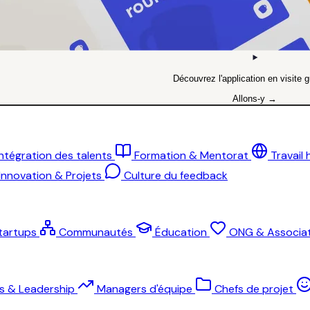
Découvrez l'application en visite g
Allons-y →
Intégration des talents
Formation & Mentorat
Travail
Innovation & Projets
Culture du feedback
tartups
Communautés
Éducation
ONG & Associat
ts & Leadership
Managers d'équipe
Chefs de projet