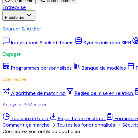
Voir la démo
Nous contacter
Entreprise
Plateforme
Sourcer & Attirer
Intégrations Slack et Teams
Synchronisation SIRH
Engager
Programmes personnalisés
Banque de modèles
P
Connecter
Algorithme de matching
Règles de mise en relation
Analyser & Mesurer
Tableau de bord
Exports de résultats
Formulair
Comment ça marche
→
Toutes les fonctionnalités
→
Sécuri
Connectez vos outils du quotidien