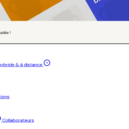
uidée !
 hybride & à distance
ions
Collaborateurs