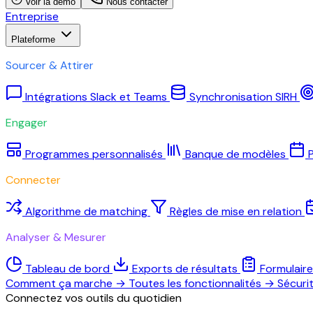
Voir la démo
Nous contacter
Entreprise
Plateforme
Sourcer & Attirer
Intégrations Slack et Teams
Synchronisation SIRH
Engager
Programmes personnalisés
Banque de modèles
P
Connecter
Algorithme de matching
Règles de mise en relation
Analyser & Mesurer
Tableau de bord
Exports de résultats
Formulair
Comment ça marche
→
Toutes les fonctionnalités
→
Sécuri
Connectez vos outils du quotidien