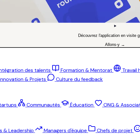
Découvrez l'application en visite g
Allons-y →
Intégration des talents
Formation & Mentorat
Travail
Innovation & Projets
Culture du feedback
tartups
Communautés
Éducation
ONG & Associat
ts & Leadership
Managers d'équipe
Chefs de projet