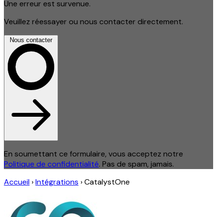
Une erreur est survenue.
Veuillez réessayer ou nous contacter directement.
Nous contacter
En soumettant ce formulaire, vous acceptez notre
Politique de confidentialité
. Pas de spam, jamais.
Accueil
›
Intégrations
›
CatalystOne