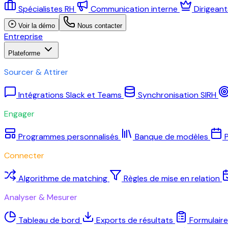
Spécialistes RH
Communication interne
Dirigean
Voir la démo
Nous contacter
Entreprise
Plateforme
Sourcer & Attirer
Intégrations Slack et Teams
Synchronisation SIRH
Engager
Programmes personnalisés
Banque de modèles
P
Connecter
Algorithme de matching
Règles de mise en relation
Analyser & Mesurer
Tableau de bord
Exports de résultats
Formulair