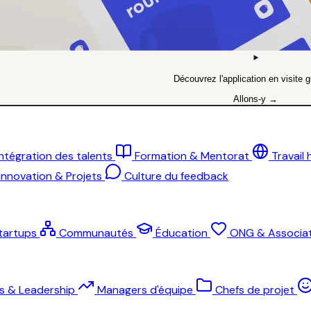
Découvrez l'application en visite g
Allons-y →
Intégration des talents
Formation & Mentorat
Travail
Innovation & Projets
Culture du feedback
tartups
Communautés
Éducation
ONG & Associat
ts & Leadership
Managers d'équipe
Chefs de projet