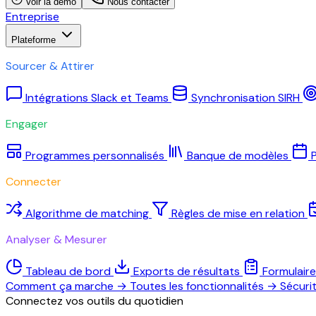
Voir la démo
Nous contacter
Entreprise
Plateforme
Sourcer & Attirer
Intégrations Slack et Teams
Synchronisation SIRH
Engager
Programmes personnalisés
Banque de modèles
P
Connecter
Algorithme de matching
Règles de mise en relation
Analyser & Mesurer
Tableau de bord
Exports de résultats
Formulair
Comment ça marche
→
Toutes les fonctionnalités
→
Sécuri
Connectez vos outils du quotidien