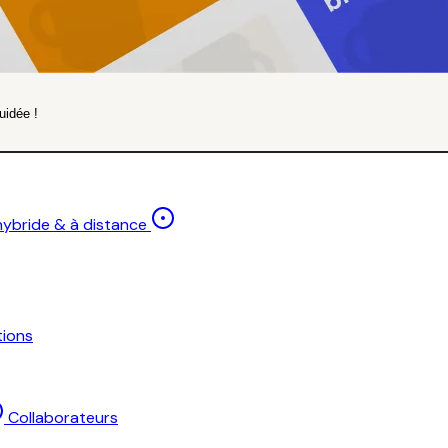
uidée !
 hybride & à distance
ions
Collaborateurs