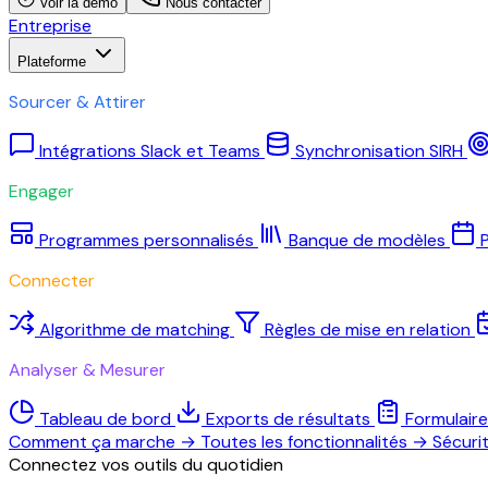
Voir la démo
Nous contacter
Entreprise
Plateforme
Sourcer & Attirer
Intégrations Slack et Teams
Synchronisation SIRH
Engager
Programmes personnalisés
Banque de modèles
P
Connecter
Algorithme de matching
Règles de mise en relation
Analyser & Mesurer
Tableau de bord
Exports de résultats
Formulair
Comment ça marche
→
Toutes les fonctionnalités
→
Sécuri
Connectez vos outils du quotidien