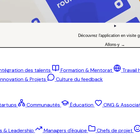
Découvrez l'application en visite g
Allons-y →
Intégration des talents
Formation & Mentorat
Travail
Innovation & Projets
Culture du feedback
tartups
Communautés
Éducation
ONG & Associat
ts & Leadership
Managers d'équipe
Chefs de projet