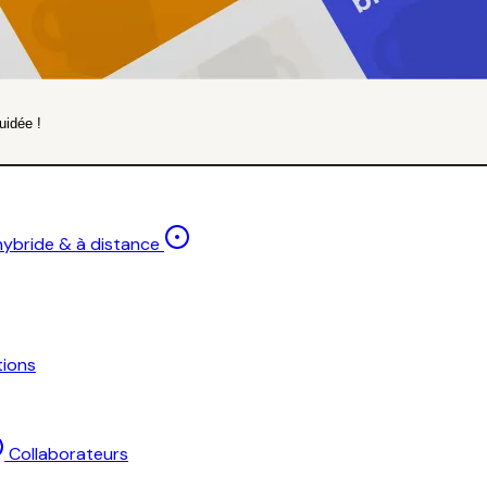
uidée !
 hybride & à distance
ions
Collaborateurs