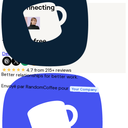
Start connecting
today, for free.
Demander une démo
4.7
from 215+ reviews
Better relationships for better work.
Envoyé par RandomCoffee pour
Your Company