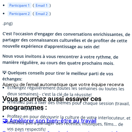
(
)
Participant 1
Email 1
(
)
Participant 2
Email 2
.png)
C’est l’occasion d'engager des conversations enrichissantes, de
partager des connaissances culturelles et de profiter de cette
nouvelle expérience d'apprentissage au sein de!
Nous vous invitons à vous rencontrer à votre rythme, de
manière régulière, au cours des quatre prochains mois
.
💡 Quelques conseils pour tirer le meilleur parti de vos
échanges:
Aperçu de l'email automatique que votre équipe recevra
Echangez régulièrement (toutes les semaines ou toutes les
deux semaines) - c'est la clé de la réussite!
Vous pourriez aussi essayer ces
N’hésitez pas à fixer des thèmes pour chaque session (travail,
programmes :
loisirs, voyages, …)
Profitez-en pour découvrir la culture de votre interlocuteur, et
n’hésitez pas à partager des recettes, musiques, films… de
🤝 Améliorer son bien-être au travail
vos pays respectifs!