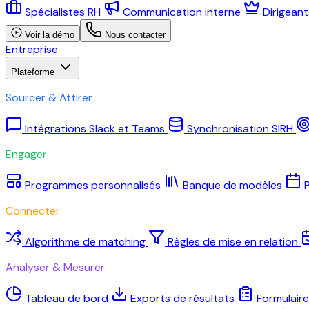
Spécialistes RH
Communication interne
Dirigean
Voir la démo
Nous contacter
Entreprise
Plateforme
Sourcer & Attirer
Intégrations Slack et Teams
Synchronisation SIRH
Engager
Programmes personnalisés
Banque de modèles
P
Connecter
Algorithme de matching
Règles de mise en relation
Analyser & Mesurer
Tableau de bord
Exports de résultats
Formulair