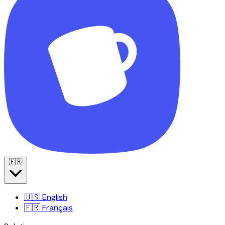
🇫🇷
🇺🇸
English
🇫🇷
Français