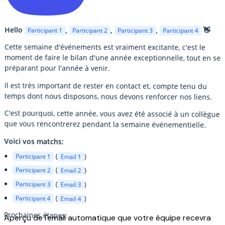
Hello
,
,
,
👋
Participant 1
Participant 2
Participant 3
Participant 4
Cette semaine d'événements est vraiment excitante, c'est le
moment de faire le bilan d'une année exceptionnelle, tout en se
préparant pour l'année à venir.
Il est très important de rester en contact et, compte tenu du
temps dont nous disposons, nous devons renforcer nos liens.
C'est pourquoi, cette année, vous avez été associé à un collègue
que vous rencontrerez pendant la semaine événementielle.
Voici vos matchs:
(
Participant 1
)
Email 1
(
Participant 2
)
Email 2
(
Participant 3
)
Email 3
(
Participant 4
)
Email 4
Prochaines étapes:
Aperçu de l'email automatique que votre équipe recevra