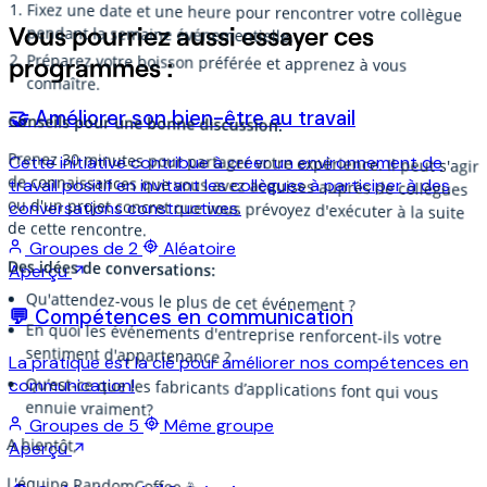
Fixez une date et une heure pour rencontrer votre collègue
Vous pourriez aussi essayer ces
pendant la semaine événementielle.
programmes :
Préparez votre boisson préférée et apprenez à vous
connaître.
🤝 Améliorer son bien-être au travail
Conseils pour une bonne discussion:
Prenez 30 minutes pour partager votre expérience. Il peut s'agir
de connaissances que vous avez acquises auprès de collègues
ou d'un projet concret que vous prévoyez d'exécuter à la suite
Cette initiative contribue à créer un environnement de
travail positif en invitant les collègues à participer à des
conversations constructives.
de cette rencontre.
Groupes de 2
Aléatoire
Des idées de conversations:
Aperçu
Qu'attendez-vous le plus de cet événement ?
💬 Compétences en communication
En quoi les événements d'entreprise renforcent-ils votre
sentiment d'appartenance ?
La pratique est la clé pour améliorer nos compétences en
Qu’est-ce que les fabricants d’applications font qui vous
communication!
ennuie vraiment?
Groupes de 5
Même groupe
A bientôt,
Aperçu
L'équipe RandomCoffee ☕️