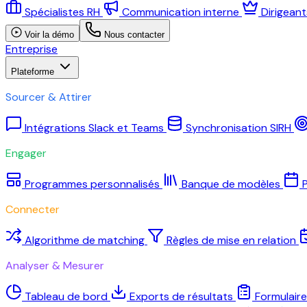
Spécialistes RH
Communication interne
Dirigean
Voir la démo
Nous contacter
Entreprise
Plateforme
Sourcer & Attirer
Intégrations Slack et Teams
Synchronisation SIRH
Engager
Programmes personnalisés
Banque de modèles
P
Connecter
Algorithme de matching
Règles de mise en relation
Analyser & Mesurer
Tableau de bord
Exports de résultats
Formulair