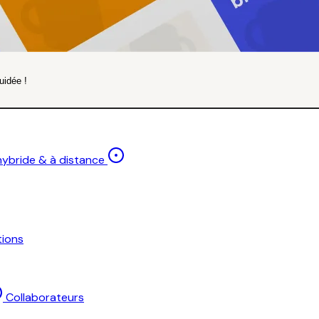
uidée !
 hybride & à distance
ions
Collaborateurs