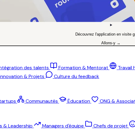
Découvrez l'application en visite g
Allons-y →
Intégration des talents
Formation & Mentorat
Travail
Innovation & Projets
Culture du feedback
tartups
Communautés
Éducation
ONG & Associat
ts & Leadership
Managers d'équipe
Chefs de projet