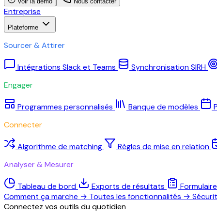
Voir la démo
Nous contacter
Entreprise
Plateforme
Sourcer & Attirer
Intégrations Slack et Teams
Synchronisation SIRH
Engager
Programmes personnalisés
Banque de modèles
P
Connecter
Algorithme de matching
Règles de mise en relation
Analyser & Mesurer
Tableau de bord
Exports de résultats
Formulair
Comment ça marche
→
Toutes les fonctionnalités
→
Sécuri
Connectez vos outils du quotidien